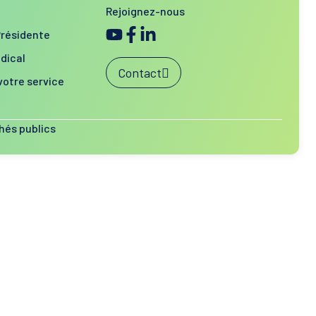
Rejoignez-nous
Présidente
dical
Contact
votre service
hés publics