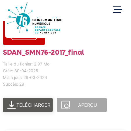
SDAN_SMN76-2017_final
Taille du fichier: 2.97 Mo
Créé: 30-04-2025
Mis à jour: 26-03-2026
Succès: 29
TÉLÉCHARGER
APERÇU