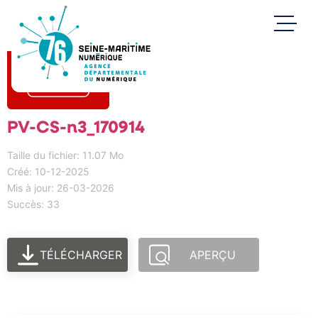
PV-CS-n3_170914
Taille du fichier: 11.07 Mo
Créé: 10-12-2025
Mis à jour: 26-03-2026
Succès: 33
TÉLÉCHARGER
APERÇU