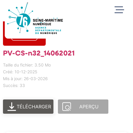
PV-CS-n32_14062021
Taille du fichier: 3.50 Mo
Créé: 10-12-2025
Mis à jour: 26-03-2026
Succès: 33
TÉLÉCHARGER
APERÇU