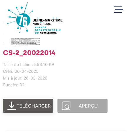
CS-2_20022014
Taille du fichier: 553.10 KB
Créé: 30-04-2025
Mis à jour: 26-03-2026
Succès: 32
TÉLÉCHARGER
APERÇU