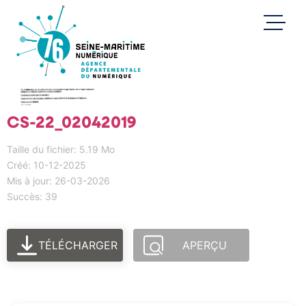
CS-22_02042019
Taille du fichier: 5.19 Mo
Créé: 10-12-2025
Mis à jour: 26-03-2026
Succès: 39
TÉLÉCHARGER
APERÇU