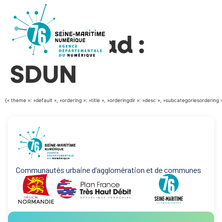
WP File
Download :
SDUN
{« theme »: »default », »ordering »: »title », »orderingdir »: »desc », »subcategoriesordering
Communautés urbaine d’agglomération et de communes