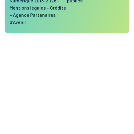
Numérique 2018-2026 –
publics
Mentions légales
–
Crédits
–
Agence Partenaires
d’Avenir